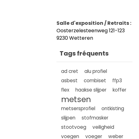
Salle d'exposition / Retraits :
Oosterzelesteenweg 121-123
9230 Wetteren
Tags fréquents
ad cret
alu profiel
asbest
combiset
ffp3
flex
haakse slijper
koffer
metsen
metsersprofiel
ontkisting
slijpen
stofmasker
stootvoeg
veiligheid
voegen
voeger
weber