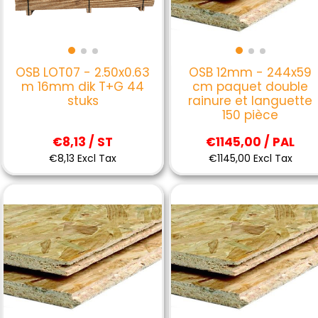
OSB LOT07 - 2.50x0.63
OSB 12mm - 244x59
m 16mm dik T+G 44
cm paquet double
stuks
rainure et languette
150 pièce
€8,13 / ST
€1145,00 / PAL
€8,13 Excl Tax
€1145,00 Excl Tax