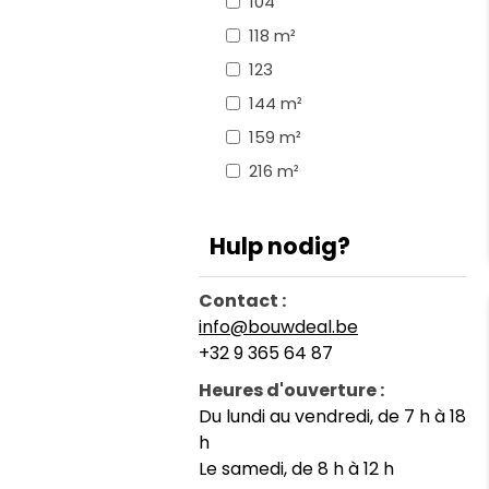
104
118 m²
123
144 m²
159 m²
216 m²
Hulp nodig?
Contact :
info@bouwdeal.be
+32 9 365 64 87
Heures d'ouverture :
Du lundi au vendredi, de 7 h à 18
h
Le samedi, de 8 h à 12 h