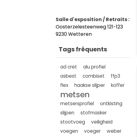
Salle d'exposition / Retraits :
Oosterzelesteenweg 121-123
9230 Wetteren
Tags fréquents
ad cret
alu profiel
asbest
combiset
ffp3
flex
haakse slijper
koffer
metsen
metsersprofiel
ontkisting
slijpen
stofmasker
stootvoeg
veiligheid
voegen
voeger
weber