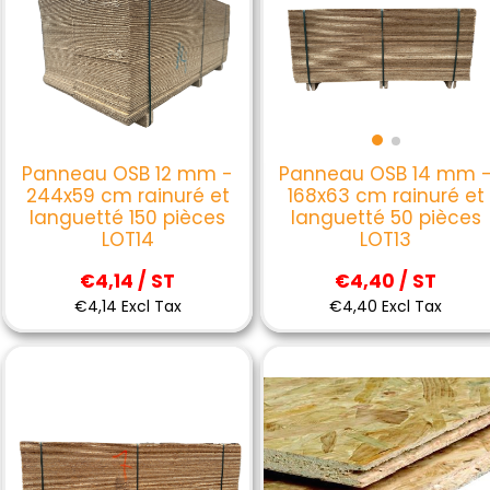
Panneau OSB 12 mm -
Panneau OSB 14 mm 
244x59 cm rainuré et
168x63 cm rainuré et
languetté 150 pièces
languetté 50 pièces
LOT14
LOT13
€4,14 / ST
€4,40 / ST
€4,14 Excl Tax
€4,40 Excl Tax