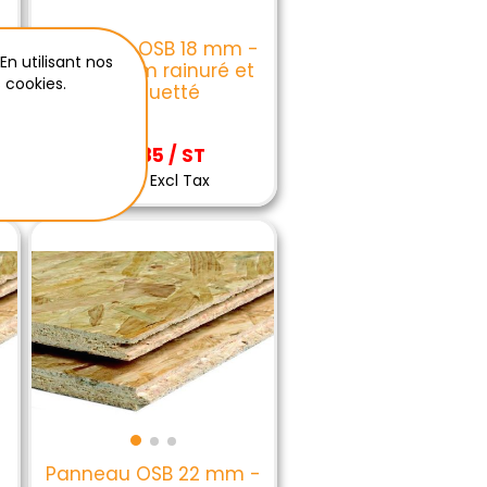
Panneau OSB 18 mm -
En utilisant nos
244x59 cm rainuré et
 cookies.
languetté
€10,85 / ST
€10,85 Excl Tax
Panneau OSB 22 mm -