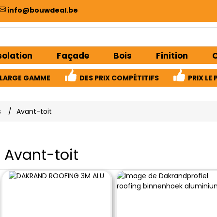
info@bouwdeal.be
solation
Façade
Bois
Finition
C
LARGE GAMME
DES PRIX COMPÉTITIFS
PRIX ​​L
s
/
Avant-toit
Avant-toit