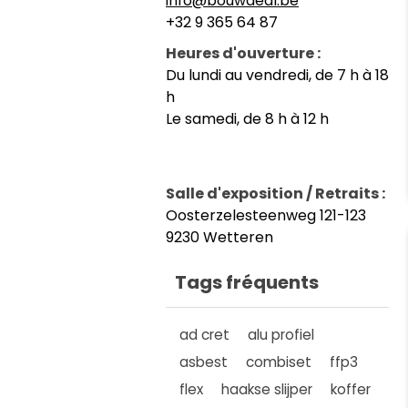
info@bouwdeal.be
+32 9 365 64 87
Heures d'ouverture :
Du lundi au vendredi, de 7 h à 18
h
Le samedi, de 8 h à 12 h
Salle d'exposition / Retraits :
Oosterzelesteenweg 121-123
9230 Wetteren
Tags fréquents
ad cret
alu profiel
asbest
combiset
ffp3
flex
haakse slijper
koffer