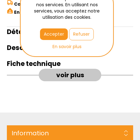
Calculer les frais de transport ici
nos services. En utilisant nos
services, vous acceptez notre
Enlèvement à Wetteren
utilisation des cookies.
Détails du produit
Accepter
Refuser
Description
En savoir plus
Fiche technique
voir plus
Information