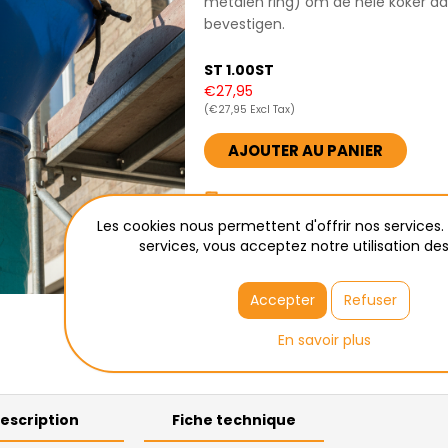
metalen ring) om de hele koker aa
bevestigen.
ST 1.00ST
€27,95
(€27,95 Excl Tax)
AJOUTER AU PANIER
Calculer les frais de transpor
Les cookies nous permettent d'offrir nos services. 
Enlèvement à Wetteren
services, vous acceptez notre utilisation des
Accepter
Refuser
En savoir plus
escription
Fiche technique