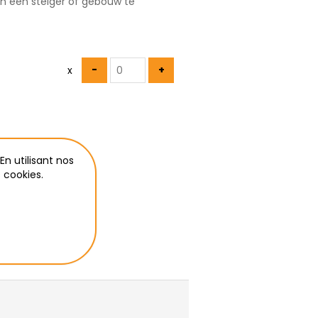
n een steiger of gebouw te
x
t ici
En utilisant nos
 cookies.