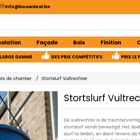
info@bouwdeal.be
solation
Façade
Bois
Finition
C
LARGE GAMME
DES PRIX COMPÉTITIFS
PRIX ​​L
ts de chantier
/
Stortslurf Vultrechter
Stortslurf Vultre
De vultrechter is de trechtervorm
stortslurf wordt bevestigd. Het doe
slurf te leiden, en dient tevens al