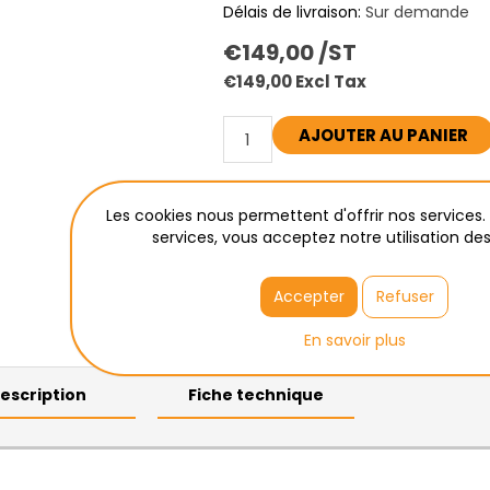
Délais de livraison:
Sur demande
€149,00 /ST
€149,00 Excl Tax
AJOUTER AU PANIER
Calculer les frais de transpor
Les cookies nous permettent d'offrir nos services. 
Enlèvement à Wetteren
services, vous acceptez notre utilisation des
Accepter
Refuser
En savoir plus
escription
Fiche technique