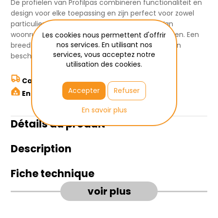
De profielen van Profilpas combineren functionaliteit en
design voor elke toepassing en zijn perfect voor zowel
particuliere als commerciële toepassingen. Van
woonruimtes tot badkamers, trappen en terrassen. Een
Les cookies nous permettent d'offrir
nos services. En utilisant nos
breed assortiment profielen voor het afwerken en
services, vous acceptez notre
beschermen.
utilisation des cookies.
Calculer les frais de transport ici
Accepter
Refuser
Enlèvement à Wetteren
En savoir plus
Détails du produit
Description
Fiche technique
voir plus