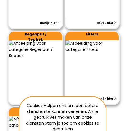
Bekijk hier
Bekijk hier
Regenput /
Filters
Septiek
Bekijk hier
Bekijk hier
Cookies Helpen ons om een betere
PE putten
diensten te kunnen verlenen. Als je
gebruik wilt maken van onze
diensten stem je toe om cookies te
gebruiken