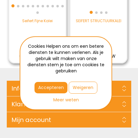
Seifert Fijne Kalei
SEIFERT STRUCTUURKALEI
Cookies Helpen ons om een betere
€94,00 / ZAK
€61,65 / ZAK
diensten te kunnen verlenen. Als je
€94,00 Excl BTW
€61,65 Excl BTW
gebruik wilt maken van onze
diensten stem je toe om cookies te
gebruiken
Informatie
Accepteren
Weigeren
Meer weten
Klantenservice
Mijn account