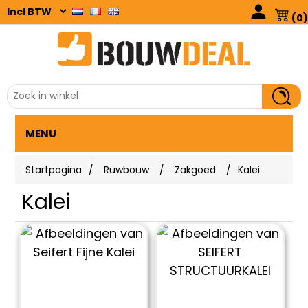
(0)
MENU
Startpagina
/
Ruwbouw
/
Zakgoed
/
Kalei
Kalei